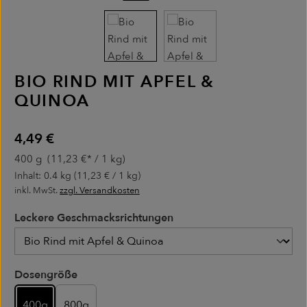
BIO RIND MIT APFEL &
QUINOA
Regulärer Preis:
4,49 €
400 g
(11,23 €* / 1 kg)
Inhalt:
0.4 kg
(11,23 € / 1 kg)
inkl. MwSt.
zzgl. Versandkosten
Leckere Geschmacksrichtungen
Leckere Geschmacksrichtungen
Dosengröße
400g
800g