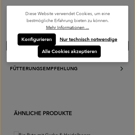
Diese Website verwendet Cookies, um eine
bestmögliche Erfahrung bieten zu können.
Mehr Informationen ...
Konfigurieren
Nur technisch notwendige
🐕 ZUSAMMENSETZUNG
Alle Cookies akzeptieren
ANALYTISCHE BESTANDTEILE
FÜTTERUNGSEMPFEHLUNG
Produktgalerie überspringen
ÄHNLICHE PRODUKTE