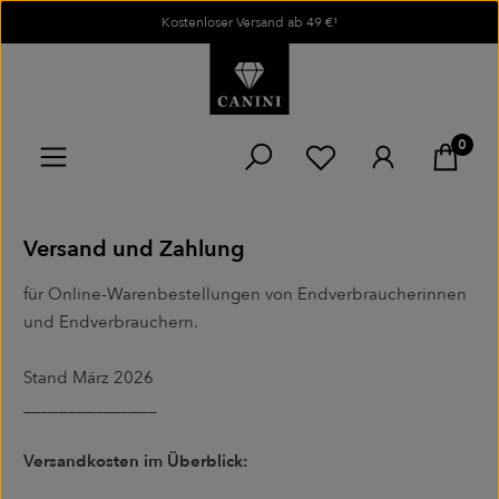
Kostenloser Versand ab 49 €¹
Zum Hauptinhalt springen
0
Du hast 0 Produkte
Versand und Zahlung
für Online-Warenbestellungen von Endverbraucherinnen
und Endverbrauchern.
Stand März 2026
_______________
Versandkosten im Überblick: