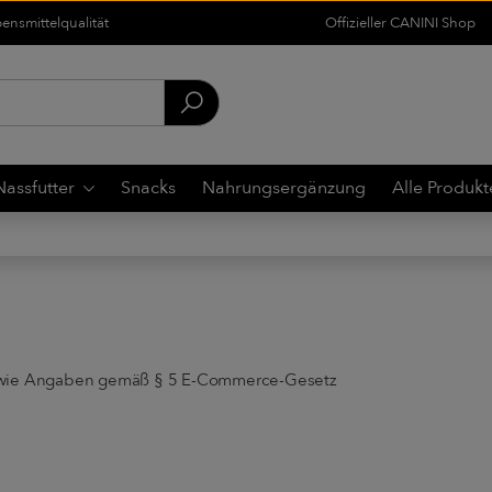
nsmittelqualität
Offizieller CANINI Shop
Nassfutter
Snacks
Nahrungsergänzung
Alle Produkt
owie Angaben gemäß § 5 E-Commerce-Gesetz