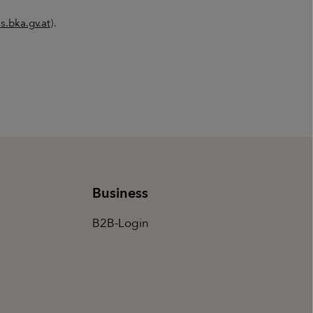
s.bka.gv.at
).
Business
B2B-Login