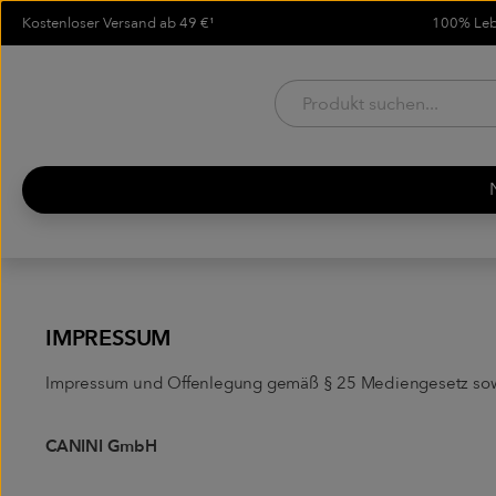
Kostenloser Versand ab 49 €¹
100% Lebe
um Hauptinhalt springen
Zur Suche springen
IMPRESSUM
Impressum und Offenlegung gemäß § 25 Mediengesetz s
CANINI GmbH