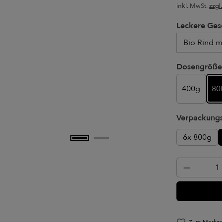
inkl. MwSt.
zzgl
Leckere Ges
Leckere Ges
Dosengröße
400g
80
Verpackungs
6x 800g
Produkt 