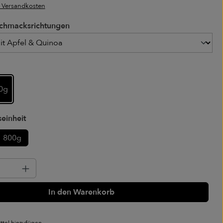
. Versandkosten
chmacksrichtungen
chmacksrichtungen
0g
auswählen
einheit
800g
Anzahl: Gib den gewünschten Wert ein o
In den Warenkorb