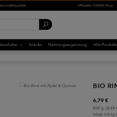
nsmittelqualität
Offizieller CANINI Shop
Nassfutter
Snacks
Nahrungsergänzung
Alle Produkt
BIO RI
Regulärer Pre
6,79 €
800 g
(8,49 €
Inhalt:
0.8 kg