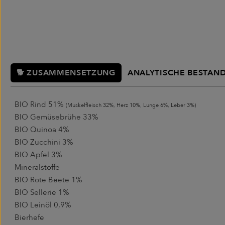
🐕 ZUSAMMENSETZUNG
ANALYTISCHE BESTAND
BIO Rind 51%
(Muskelfleisch 32%, Herz 10%, Lunge 6%, Leber 3%)
BIO Gemüsebrühe 33%
BIO Quinoa 4%
BIO Zucchini 3%
BIO Apfel 3%
Mineralstoffe
BIO Rote Beete 1%
BIO Sellerie 1%
BIO Leinöl 0,9%
Bierhefe