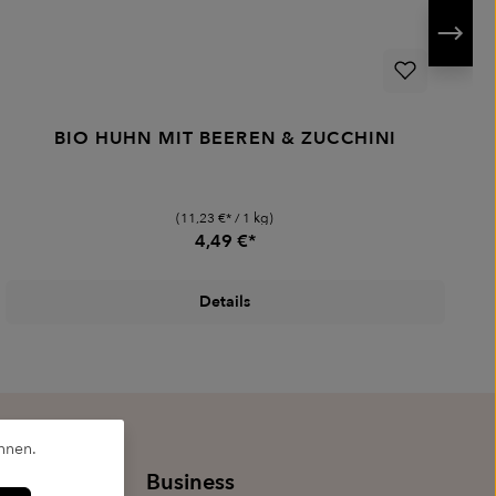
BIO HUHN MIT BEEREN & ZUCCHINI
(11,23 €* / 1 kg)
4,49 €*
Details
nnen.
Business