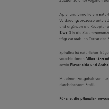
Zutaten zu einer veganen Be
Apfel und Birne liefern
natür
Verdauungsprozesse unterstü
und ergänzen die Rezeptur
Eiweiß
in die Zusammensetzun
trägt zur stabilen Textur des 
Spirulina ist natürlicher Träg
verschiedenen
Mikronährsto
sowie
Flavonoide und Antho
Mit einem Fettgehalt von nur 
durchdachtem Profil.
Für alle, die pflanzlich bewu