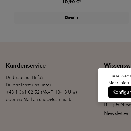
10,90 €*
Details
Kundenservice
Wissensw
Diese Websi
Du brauchst
Hilfe?
Wer wir sin
Mehr Inform
Du erreichst uns unter
Qualität
Konfigur
+43 1 361 02 52 (Mo-Fr 10-18 Uhr)
FAQ / Hilfe
oder via Mail an
shop@canini.at
.
Blog & New
Newsletter