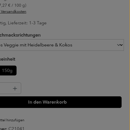
7,27 € / 100 g)
. Versandkosten
ig, Lieferzeit: 1-3 Tage
chmacksrichtungen
chmacksrichtungen
auswählen
einheit
150g
Anzahl: Gib den gewünschten Wert ein o
In den Warenkorb
tel hinzufügen
mer:
C21041