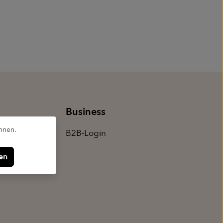
Business
nnen.
B2B-Login
en