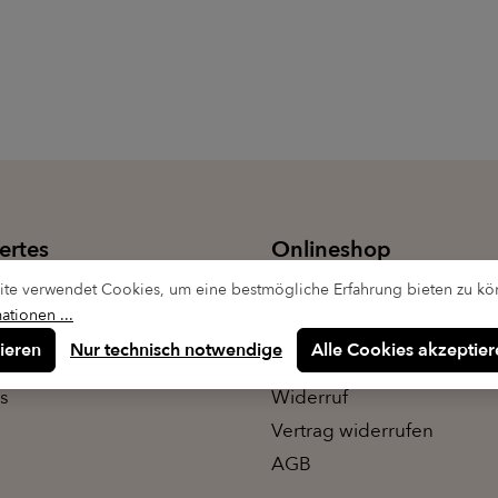
ertes
Onlineshop
te verwendet Cookies, um eine bestmögliche Erfahrung bieten zu kö
d
Versand & Zahlung
ationen ...
Rückgabe / Reklamation
ieren
Nur technisch notwendige
Alle Cookies akzeptier
Datenschutz
s
Widerruf
Vertrag widerrufen
AGB