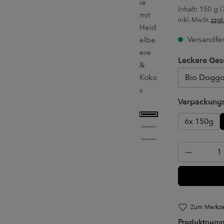
Inhalt:
150 g
(
inkl. MwSt.
zzgl
Versandfert
Leckere Ges
Leckere Ges
Verpackungs
6x 150g
Produkt 
Zum Merkzet
Produktnum