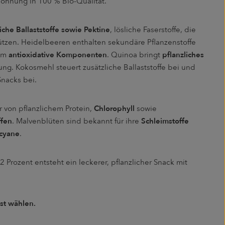
lohnung in 100 % Bio-Qualität.
liche Ballaststoffe sowie Pektine
, lösliche Faserstoffe, die
tzen. Heidelbeeren enthalten sekundäre Pflanzenstoffe
 um
antioxidative Komponenten
. Quinoa bringt
pflanzliches
g. Kokosmehl steuert zusätzliche Ballaststoffe bei und
Snacks bei.
er von pflanzlichem Protein,
Chlorophyll
sowie
ffen
. Malvenblüten sind bekannt für ihre
Schleimstoffe
cyane
.
2 Prozent entsteht ein leckerer, pflanzlicher Snack mit
sst wählen.